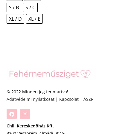
S / B
S / C
XL / D
XL / E
© 2022 Minden jog fenntartva!
Adatvédelmi nyilatkozat
|
Kapcsolat
|
ÁSZF
Chili Kereskedőház Kft.
8200 Veszprém, Almádi út 19.