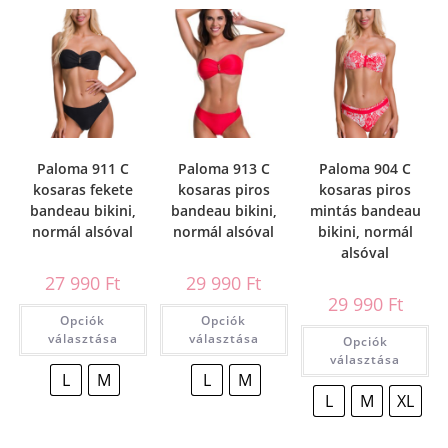
Paloma 911 C
Paloma 913 C
Paloma 904 C
kosaras fekete
kosaras piros
kosaras piros
bandeau bikini,
bandeau bikini,
mintás bandeau
normál alsóval
normál alsóval
bikini, normál
alsóval
27 990
Ft
29 990
Ft
29 990
Ft
Opciók
Opciók
választása
választása
Opciók
választása
L
M
L
M
L
M
XL