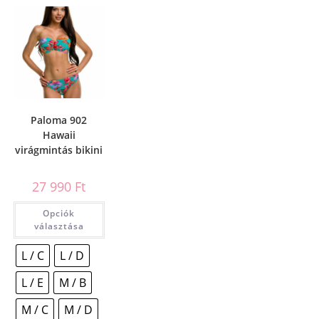
Paloma 902
Hawaii
virágmintás bikini
27 990
Ft
Opciók
választása
L / C
L / D
L / E
M / B
M / C
M / D