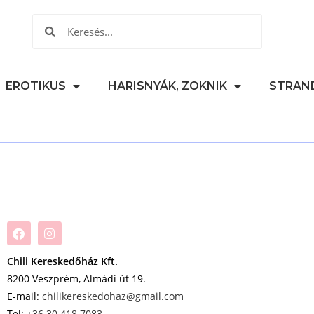
EROTIKUS
HARISNYÁK, ZOKNIK
STRAN
Chili Kereskedőház Kft.
8200 Veszprém, Almádi út 19.
E-mail:
chilikereskedohaz@gmail.com
Tel:
+36 30 418 7083