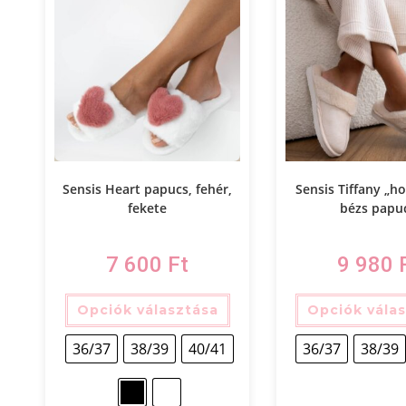
Sensis Heart papucs, fehér,
Sensis Tiffany „
fekete
bézs papu
7 600
Ft
9 980
Opciók választása
Opciók vála
36/37
38/39
40/41
36/37
38/39