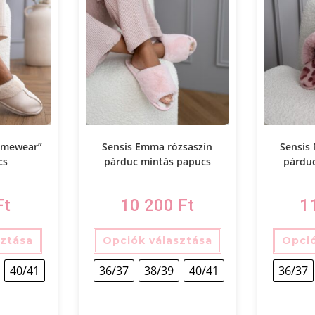
homewear”
Sensis Emma rózsaszín
Sensis
cs
párduc mintás papucs
párdu
Ft
10 200
Ft
1
sztása
Opciók választása
Opció
40/41
36/37
38/39
40/41
36/37