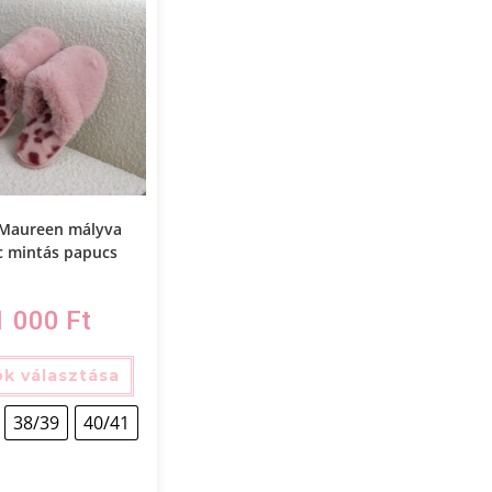
 Maureen mályva
c mintás papucs
1 000
Ft
k választása
38/39
40/41