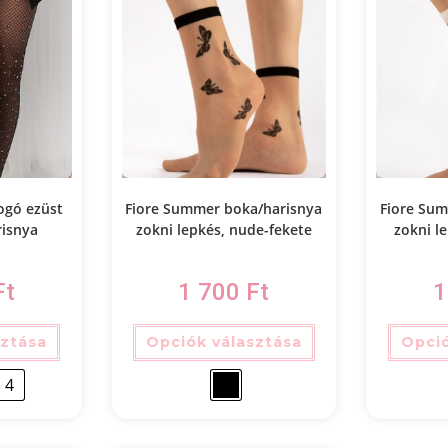
logó ezüst
Fiore Summer boka/harisnya
Fiore Su
risnya
zokni lepkés, nude-fekete
zokni l
Ft
1 700
Ft
1
sztása
Opciók választása
Opció
4