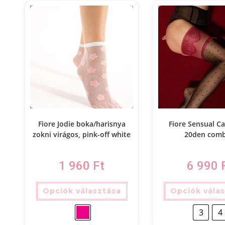
Fiore Jodie boka/harisnya
Fiore Sensual C
zokni virágos, pink-off white
20den comb
1 960
Ft
6 990
Opciók választása
Opciók vála
3
4