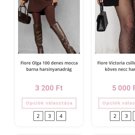
Fiore Olga 100 denes mocca
Fiore Victoria csil
barna harsinyanadrág
köves necc ha
3 200
Ft
5 000
Opciók választása
Opciók vála
2
3
4
2
3