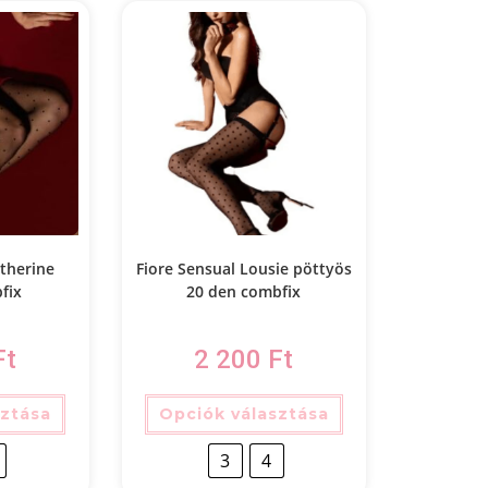
atherine
Fiore Sensual Lousie pöttyös
fix
20 den combfix
Ft
2 200
Ft
sztása
Opciók választása
3
4