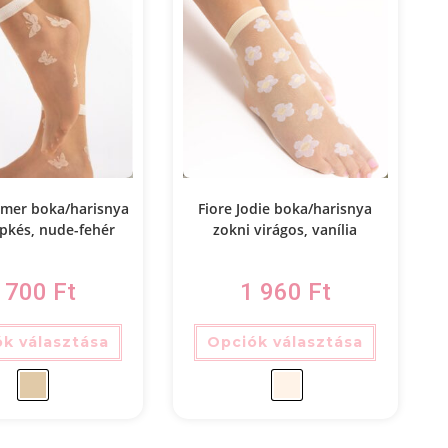
mmer boka/harisnya
Fiore Jodie boka/harisnya
epkés, nude-fehér
zokni virágos, vanília
 700
Ft
1 960
Ft
k választása
Opciók választása