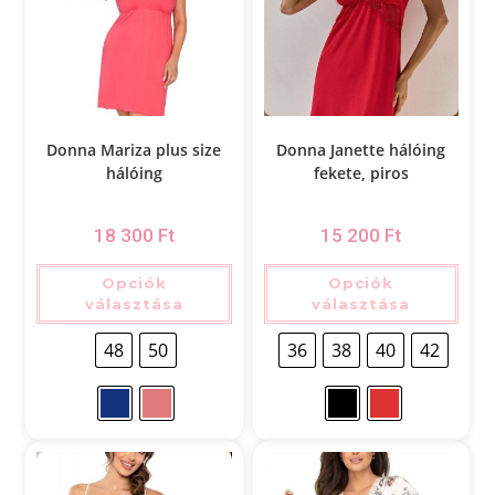
Donna Mariza plus size
Donna Janette hálóing
hálóing
fekete, piros
18 300
Ft
15 200
Ft
Opciók
Opciók
választása
választása
48
50
36
38
40
42