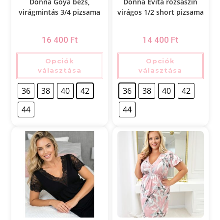
Donna Goya bézs,
Donna Evita rózsaszín
virágmintás 3/4 pizsama
virágos 1/2 short pizsama
16 400
Ft
14 400
Ft
Opciók
Opciók
választása
választása
36
38
40
42
36
38
40
42
44
44