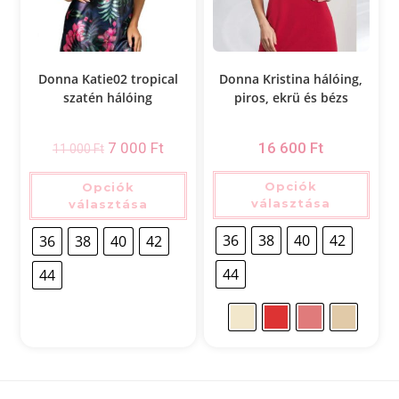
Donna Katie02 tropical
Donna Kristina hálóing,
szatén hálóing
piros, ekrü és bézs
7 000
Ft
16 600
Ft
11 000
Ft
Opciók
Opciók
választása
választása
36
38
40
42
36
38
40
42
44
44