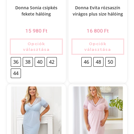
Donna Sonia csipkés
Donna Evita rózsaszín
fekete hálóing
virágos plus size hálóing
15 980
Ft
16 800
Ft
Opciók
Opciók
választása
választása
36
38
40
42
46
48
50
44