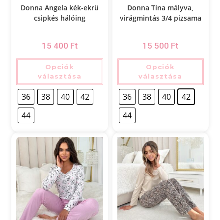
Donna Angela kék-ekrü
Donna Tina mályva,
csipkés hálóing
virágmintás 3/4 pizsama
15 400
Ft
15 500
Ft
Opciók
Opciók
választása
választása
36
38
40
42
36
38
40
42
44
44