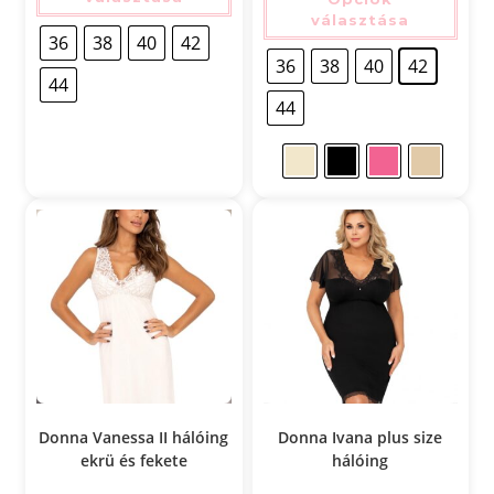
választása
36
38
40
42
36
38
40
42
44
44
Donna Vanessa II hálóing
Donna Ivana plus size
ekrü és fekete
hálóing