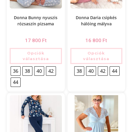
Donna Bunny nyuszis
Donna Daria csipkés
rózsaszín pizsama
hálóing mályva
17 800
Ft
16 800
Ft
Opciók
Opciók
választása
választása
36
38
40
42
38
40
42
44
44