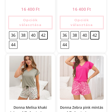
16 400
Ft
16 400
Ft
Opciók
Opciók
választása
választása
36
38
40
42
36
38
40
42
44
44
Donna Melisa khaki
Donna Zebra pink mintás