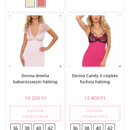
Donna Amelia
Donna Candy II csipkés
babarózsaszín hálóing
fuchsia hálóing
16 200
Ft
15 800
Ft
Opciók
Opciók
választása
választása
36
38
40
42
36
38
40
42