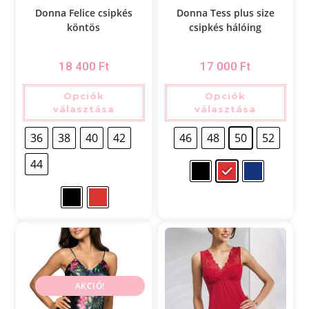
Donna Felice csipkés
Donna Tess plus size
köntös
csipkés hálóing
18 400
Ft
17 000
Ft
Opciók
Opciók
választása
választása
36
38
40
42
46
48
50
52
44
AKCIÓ!