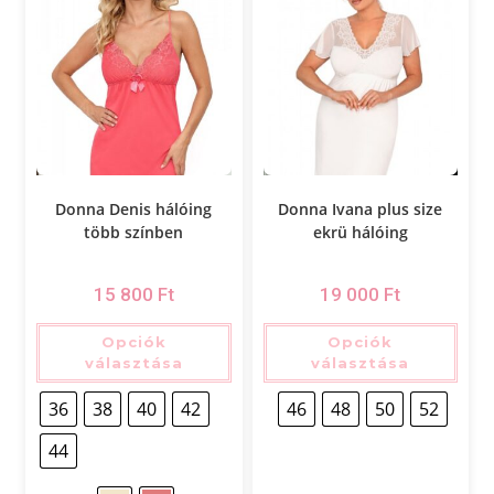
Donna Denis hálóing
Donna Ivana plus size
több színben
ekrü hálóing
15 800
Ft
19 000
Ft
Opciók
Opciók
választása
választása
36
38
40
42
46
48
50
52
44