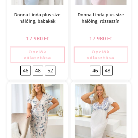
Donna Linda plus size
Donna Linda plus size
hálóing, babakék
hálóing, rózsaszín
17 980
Ft
17 980
Ft
Opciók
Opciók
választása
választása
46
48
52
46
48