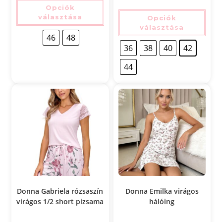
Opciók
választása
Opciók
választása
46
48
36
38
40
42
44
Donna Gabriela rózsaszín
Donna Emilka virágos
virágos 1/2 short pizsama
hálóing