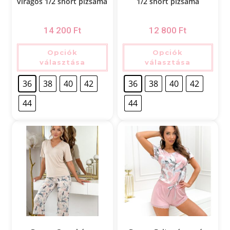
virágos 1/2 short pizsama
1/2 short pizsama
14 200
Ft
12 800
Ft
Opciók
Opciók
választása
választása
36
38
40
42
36
38
40
42
44
44