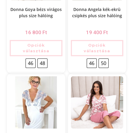
Donna Goya bézs virágos
Donna Angela kék-ekrü
plus size hálóing
csipkés plus size hálóing
16 800
Ft
19 400
Ft
Opciók
Opciók
választása
választása
46
48
46
50