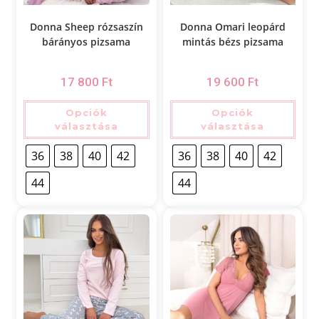
Donna Sheep rózsaszín
Donna Omari leopárd
bárányos pizsama
mintás bézs pizsama
17 800
Ft
19 600
Ft
Opciók
Opciók
választása
választása
36
38
40
42
36
38
40
42
44
44