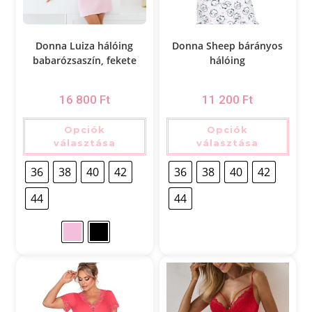
Donna Luiza hálóing
Donna Sheep bárányos
babarózsaszín, fekete
hálóing
16 800
Ft
11 200
Ft
Opciók
Opciók
választása
választása
36
38
40
42
36
38
40
42
44
44