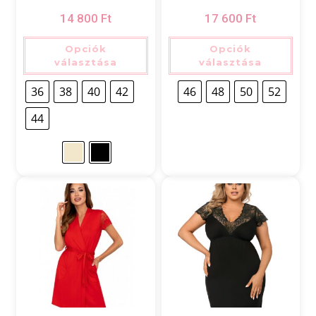
14 800
Ft
17 600
Ft
Opciók
Opciók
választása
választása
36
38
40
42
46
48
50
52
44