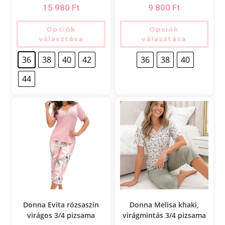
15 980
Ft
9 800
Ft
Opciók
Opciók
választása
választása
36
38
40
42
36
38
40
44
Donna Evita rózsaszín
Donna Melisa khaki,
virágos 3/4 pizsama
virágmintás 3/4 pizsama