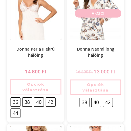
AKCIÓ!
Donna Perla II ekrü
Donna Naomi long
hálóing
hálóing
14 800
Ft
13 000
Ft
16 800
Ft
Opciók
Opciók
választása
választása
36
38
40
42
38
40
42
44