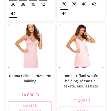
36
38
40
42
36
38
40
42
44
44
Donna Celine II rózsaszín
Donna Tiffani szatén
hálóing
hálóing, rózsaszín,
fekete, ekrü és bézs
14 800
Ft
14 200
Ft
Opciók
választása
Opciók