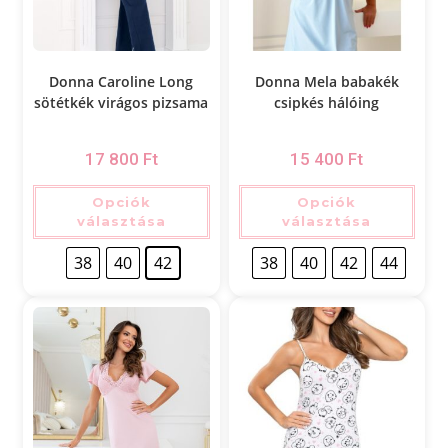
Donna Caroline Long
Donna Mela babakék
sötétkék virágos pizsama
csipkés hálóing
17 800
Ft
15 400
Ft
Opciók
Opciók
választása
választása
38
40
42
38
40
42
44