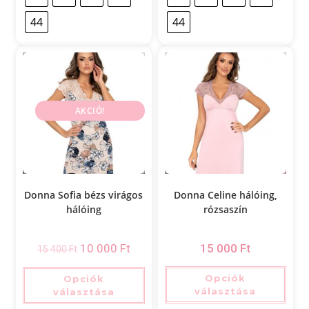
44
44
AKCIÓ!
Donna Sofia bézs virágos
Donna Celine hálóing,
hálóing
rózsaszín
10 000
Ft
15 000
Ft
15 400
Ft
Opciók
Opciók
választása
választása