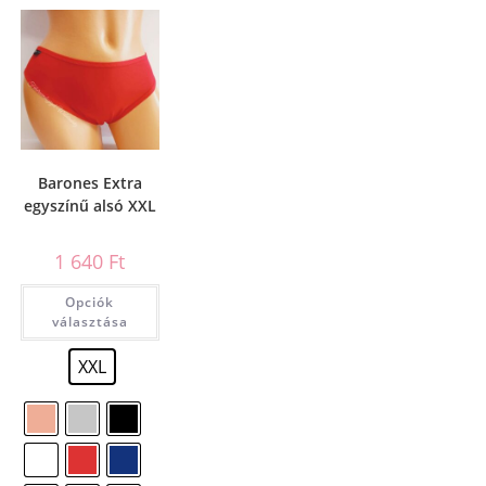
Barones Extra
egyszínű alsó XXL
1 640
Ft
Opciók
választása
XXL